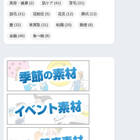
美容・健康
(2)
肌ケア
(41)
育毛
(31)
脱毛
(31)
花粉症
(5)
花見
(12)
葬式
(13)
蟹
(32)
車買取
(31)
転職
(20)
郵便
(8)
金融
(46)
食べ物
(8)