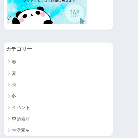
カテゴリー
春
夏
秋
冬
イベント
季節素材
生活素材