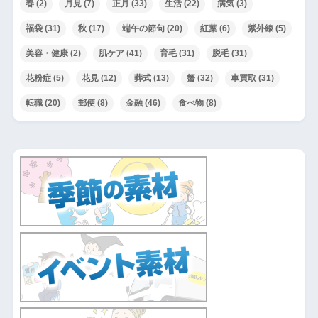
春
(2)
月見
(7)
正月
(33)
生活
(22)
病気
(3)
福袋
(31)
秋
(17)
端午の節句
(20)
紅葉
(6)
紫外線
(5)
美容・健康
(2)
肌ケア
(41)
育毛
(31)
脱毛
(31)
花粉症
(5)
花見
(12)
葬式
(13)
蟹
(32)
車買取
(31)
転職
(20)
郵便
(8)
金融
(46)
食べ物
(8)