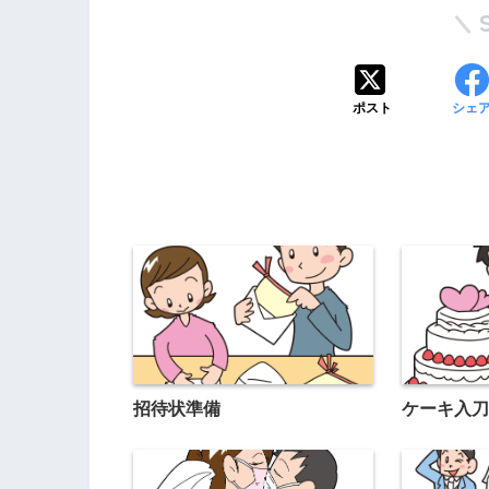
ポスト
シェ
招待状準備
ケーキ入刀