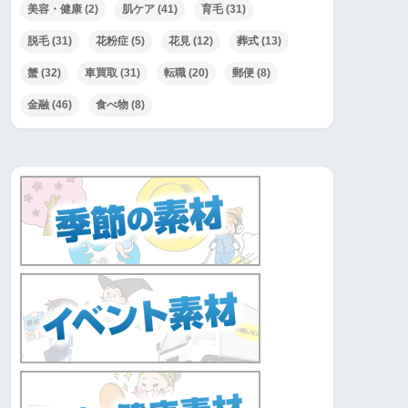
美容・健康
(2)
肌ケア
(41)
育毛
(31)
脱毛
(31)
花粉症
(5)
花見
(12)
葬式
(13)
蟹
(32)
車買取
(31)
転職
(20)
郵便
(8)
金融
(46)
食べ物
(8)