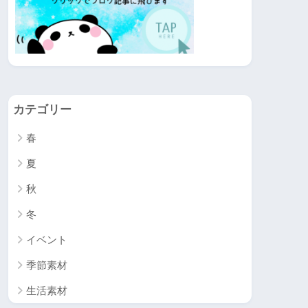
カテゴリー
春
夏
秋
冬
イベント
季節素材
生活素材