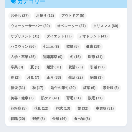
カテゴリー
おせち
(27)
お祭り
(12)
アウトドア
(5)
ウォーターサーバー
(30)
オペレーター
(37)
クリスマス
(60)
サプリメント
(31)
ダイエット
(33)
デオドラント
(41)
ハロウィン
(56)
七五三
(8)
乾燥
(5)
健康
(19)
入学・卒業
(35)
冠婚葬祭
(0)
冬
(15)
医療
(31)
卒業
(3)
夏
(1)
婚活
(31)
就活
(23)
引越
(57)
春
(2)
月見
(7)
正月
(33)
生活
(22)
病気
(3)
福袋
(31)
秋
(17)
端午の節句
(20)
紅葉
(6)
紫外線
(5)
美容・健康
(2)
肌ケア
(41)
育毛
(31)
脱毛
(31)
花粉症
(5)
花見
(12)
葬式
(13)
蟹
(32)
車買取
(31)
転職
(20)
郵便
(8)
金融
(46)
食べ物
(8)