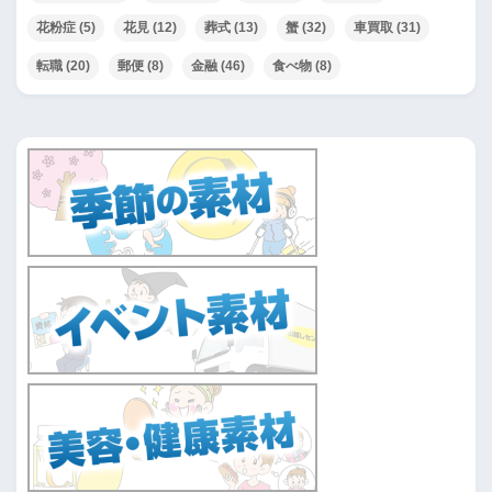
花粉症
(5)
花見
(12)
葬式
(13)
蟹
(32)
車買取
(31)
転職
(20)
郵便
(8)
金融
(46)
食べ物
(8)