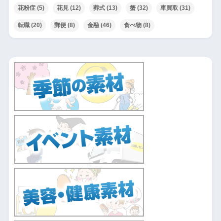
花粉症
(5)
花見
(12)
葬式
(13)
蟹
(32)
車買取
(31)
転職
(20)
郵便
(8)
金融
(46)
食べ物
(8)