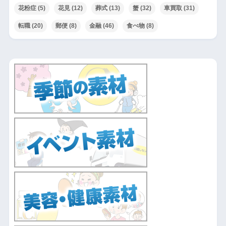
花粉症
(5)
花見
(12)
葬式
(13)
蟹
(32)
車買取
(31)
転職
(20)
郵便
(8)
金融
(46)
食べ物
(8)