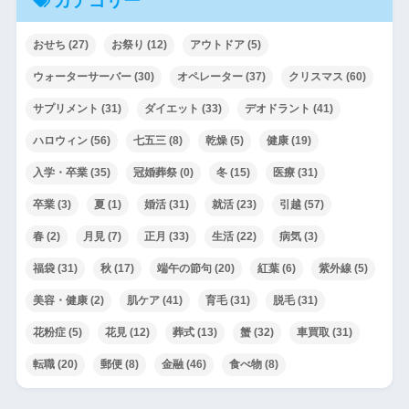
カテゴリー
おせち
(27)
お祭り
(12)
アウトドア
(5)
ウォーターサーバー
(30)
オペレーター
(37)
クリスマス
(60)
サプリメント
(31)
ダイエット
(33)
デオドラント
(41)
ハロウィン
(56)
七五三
(8)
乾燥
(5)
健康
(19)
入学・卒業
(35)
冠婚葬祭
(0)
冬
(15)
医療
(31)
卒業
(3)
夏
(1)
婚活
(31)
就活
(23)
引越
(57)
春
(2)
月見
(7)
正月
(33)
生活
(22)
病気
(3)
福袋
(31)
秋
(17)
端午の節句
(20)
紅葉
(6)
紫外線
(5)
美容・健康
(2)
肌ケア
(41)
育毛
(31)
脱毛
(31)
花粉症
(5)
花見
(12)
葬式
(13)
蟹
(32)
車買取
(31)
転職
(20)
郵便
(8)
金融
(46)
食べ物
(8)