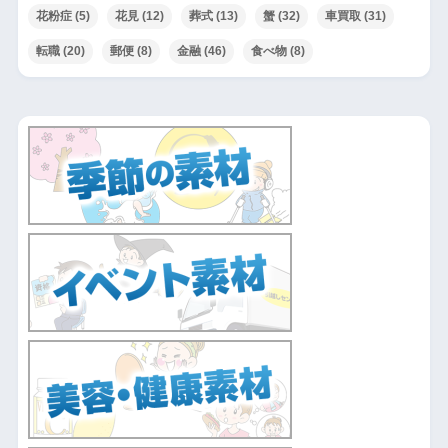
花粉症
(5)
花見
(12)
葬式
(13)
蟹
(32)
車買取
(31)
転職
(20)
郵便
(8)
金融
(46)
食べ物
(8)