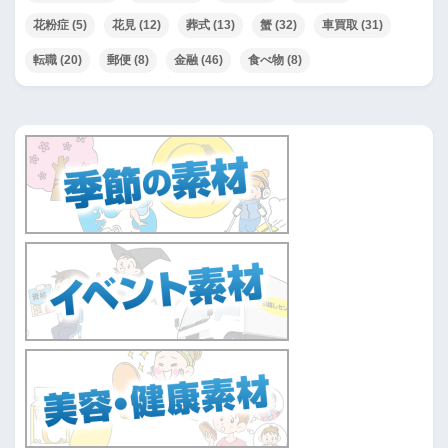
花粉症
(5)
花見
(12)
葬式
(13)
蟹
(32)
車買取
(31)
転職
(20)
郵便
(8)
金融
(46)
食べ物
(8)