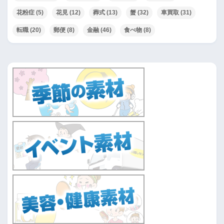
花粉症
(5)
花見
(12)
葬式
(13)
蟹
(32)
車買取
(31)
転職
(20)
郵便
(8)
金融
(46)
食べ物
(8)