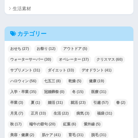
生活素材
カテゴリー
おせち
(27)
お祭り
(12)
アウトドア
(5)
ウォーターサーバー
(30)
オペレーター
(37)
クリスマス
(60)
サプリメント
(31)
ダイエット
(33)
デオドラント
(41)
ハロウィン
(56)
七五三
(8)
乾燥
(5)
健康
(19)
入学・卒業
(35)
冠婚葬祭
(0)
冬
(15)
医療
(31)
卒業
(3)
夏
(1)
婚活
(31)
就活
(23)
引越
(57)
春
(2)
月見
(7)
正月
(33)
生活
(22)
病気
(3)
福袋
(31)
秋
(17)
端午の節句
(20)
紅葉
(6)
紫外線
(5)
美容・健康
(2)
肌ケア
(41)
育毛
(31)
脱毛
(31)