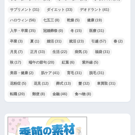
サプリメント
(31)
ダイエット
(33)
デオドラント
(41)
ハロウィン
(56)
七五三
(8)
乾燥
(5)
健康
(19)
入学・卒業
(35)
冠婚葬祭
(0)
冬
(15)
医療
(31)
卒業
(3)
夏
(1)
婚活
(31)
就活
(23)
引越
(57)
春
(2)
月見
(7)
正月
(33)
生活
(22)
病気
(3)
福袋
(31)
秋
(17)
端午の節句
(20)
紅葉
(6)
紫外線
(5)
美容・健康
(2)
肌ケア
(41)
育毛
(31)
脱毛
(31)
花粉症
(5)
花見
(12)
葬式
(13)
蟹
(32)
車買取
(31)
転職
(20)
郵便
(8)
金融
(46)
食べ物
(8)