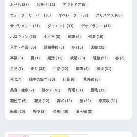
おせち
(27)
お祭り
(12)
アウトドア
(5)
ウォーターサーバー
(30)
オペレーター
(37)
クリスマス
(60)
サプリメント
(31)
ダイエット
(33)
デオドラント
(41)
ハロウィン
(56)
七五三
(8)
乾燥
(5)
健康
(19)
入学・卒業
(35)
冠婚葬祭
(0)
冬
(15)
医療
(31)
卒業
(3)
夏
(1)
婚活
(31)
就活
(23)
引越
(57)
春
(2)
月見
(7)
正月
(33)
生活
(22)
病気
(3)
福袋
(31)
秋
(17)
端午の節句
(20)
紅葉
(6)
紫外線
(5)
美容・健康
(2)
肌ケア
(41)
育毛
(31)
脱毛
(31)
花粉症
(5)
花見
(12)
葬式
(13)
蟹
(32)
車買取
(31)
転職
(20)
郵便
(8)
金融
(46)
食べ物
(8)