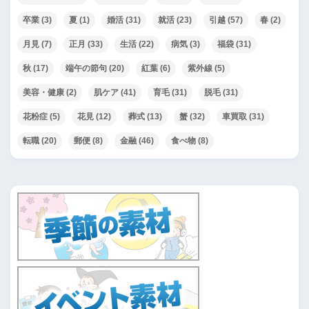
卒業
(3)
夏
(1)
婚活
(31)
就活
(23)
引越
(57)
春
(2)
月見
(7)
正月
(33)
生活
(22)
病気
(3)
福袋
(31)
秋
(17)
端午の節句
(20)
紅葉
(6)
紫外線
(5)
美容・健康
(2)
肌ケア
(41)
育毛
(31)
脱毛
(31)
花粉症
(5)
花見
(12)
葬式
(13)
蟹
(32)
車買取
(31)
転職
(20)
郵便
(8)
金融
(46)
食べ物
(8)