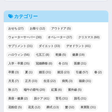
カテゴリー
おせち
(27)
お祭り
(12)
アウトドア
(5)
ウォーターサーバー
(30)
オペレーター
(37)
クリスマス
(60)
サプリメント
(31)
ダイエット
(33)
デオドラント
(41)
ハロウィン
(56)
七五三
(8)
乾燥
(5)
健康
(19)
入学・卒業
(35)
冠婚葬祭
(0)
冬
(15)
医療
(31)
卒業
(3)
夏
(1)
婚活
(31)
就活
(23)
引越
(57)
春
(2)
月見
(7)
正月
(33)
生活
(22)
病気
(3)
福袋
(31)
秋
(17)
端午の節句
(20)
紅葉
(6)
紫外線
(5)
美容・健康
(2)
肌ケア
(41)
育毛
(31)
脱毛
(31)
花粉症
(5)
花見
(12)
葬式
(13)
蟹
(32)
車買取
(31)