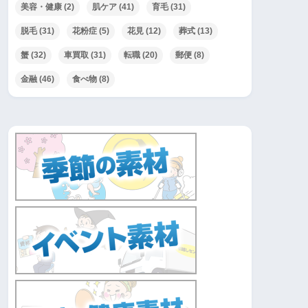
美容・健康
(2)
肌ケア
(41)
育毛
(31)
脱毛
(31)
花粉症
(5)
花見
(12)
葬式
(13)
蟹
(32)
車買取
(31)
転職
(20)
郵便
(8)
金融
(46)
食べ物
(8)