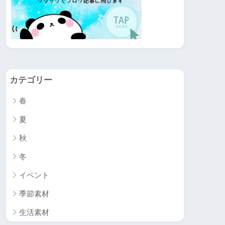
カテゴリー
春
夏
秋
冬
イベント
季節素材
生活素材