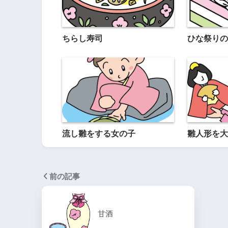
ちらし寿司
ひな祭りの
流し雛をする女の子
雛人形を大
前の記事
甘酒