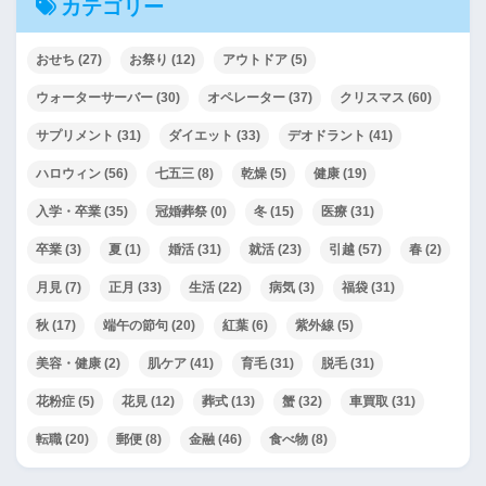
カテゴリー
おせち
(27)
お祭り
(12)
アウトドア
(5)
ウォーターサーバー
(30)
オペレーター
(37)
クリスマス
(60)
サプリメント
(31)
ダイエット
(33)
デオドラント
(41)
ハロウィン
(56)
七五三
(8)
乾燥
(5)
健康
(19)
入学・卒業
(35)
冠婚葬祭
(0)
冬
(15)
医療
(31)
卒業
(3)
夏
(1)
婚活
(31)
就活
(23)
引越
(57)
春
(2)
月見
(7)
正月
(33)
生活
(22)
病気
(3)
福袋
(31)
秋
(17)
端午の節句
(20)
紅葉
(6)
紫外線
(5)
美容・健康
(2)
肌ケア
(41)
育毛
(31)
脱毛
(31)
花粉症
(5)
花見
(12)
葬式
(13)
蟹
(32)
車買取
(31)
転職
(20)
郵便
(8)
金融
(46)
食べ物
(8)