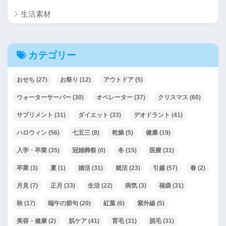
生活素材
カテゴリー
おせち
(27)
お祭り
(12)
アウトドア
(5)
ウォーターサーバー
(30)
オペレーター
(37)
クリスマス
(60)
サプリメント
(31)
ダイエット
(33)
デオドラント
(41)
ハロウィン
(56)
七五三
(8)
乾燥
(5)
健康
(19)
入学・卒業
(35)
冠婚葬祭
(0)
冬
(15)
医療
(31)
卒業
(3)
夏
(1)
婚活
(31)
就活
(23)
引越
(57)
春
(2)
月見
(7)
正月
(33)
生活
(22)
病気
(3)
福袋
(31)
秋
(17)
端午の節句
(20)
紅葉
(6)
紫外線
(5)
美容・健康
(2)
肌ケア
(41)
育毛
(31)
脱毛
(31)