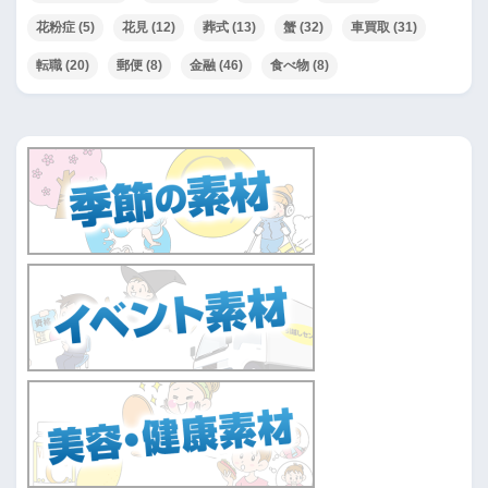
花粉症
(5)
花見
(12)
葬式
(13)
蟹
(32)
車買取
(31)
転職
(20)
郵便
(8)
金融
(46)
食べ物
(8)