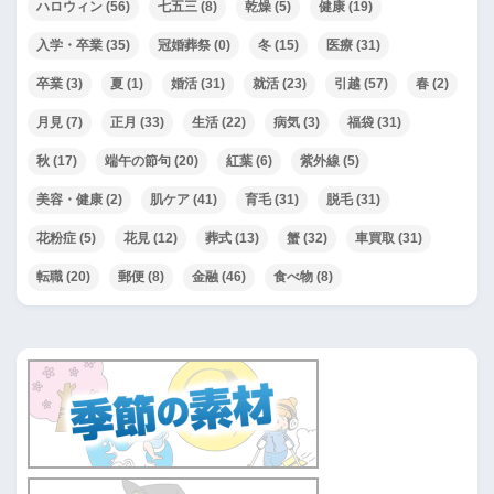
ハロウィン
(56)
七五三
(8)
乾燥
(5)
健康
(19)
入学・卒業
(35)
冠婚葬祭
(0)
冬
(15)
医療
(31)
卒業
(3)
夏
(1)
婚活
(31)
就活
(23)
引越
(57)
春
(2)
月見
(7)
正月
(33)
生活
(22)
病気
(3)
福袋
(31)
秋
(17)
端午の節句
(20)
紅葉
(6)
紫外線
(5)
美容・健康
(2)
肌ケア
(41)
育毛
(31)
脱毛
(31)
花粉症
(5)
花見
(12)
葬式
(13)
蟹
(32)
車買取
(31)
転職
(20)
郵便
(8)
金融
(46)
食べ物
(8)