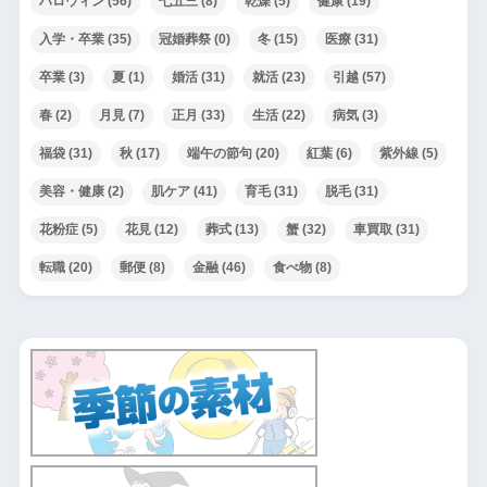
ハロウィン
(56)
七五三
(8)
乾燥
(5)
健康
(19)
入学・卒業
(35)
冠婚葬祭
(0)
冬
(15)
医療
(31)
卒業
(3)
夏
(1)
婚活
(31)
就活
(23)
引越
(57)
春
(2)
月見
(7)
正月
(33)
生活
(22)
病気
(3)
福袋
(31)
秋
(17)
端午の節句
(20)
紅葉
(6)
紫外線
(5)
美容・健康
(2)
肌ケア
(41)
育毛
(31)
脱毛
(31)
花粉症
(5)
花見
(12)
葬式
(13)
蟹
(32)
車買取
(31)
転職
(20)
郵便
(8)
金融
(46)
食べ物
(8)